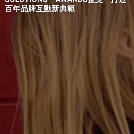
媒體關鍵趨勢
百年品牌互動新典範
顧客體驗趨勢
案例分享
聯絡我們
中
EN