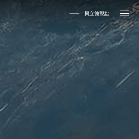
貝立德觀點