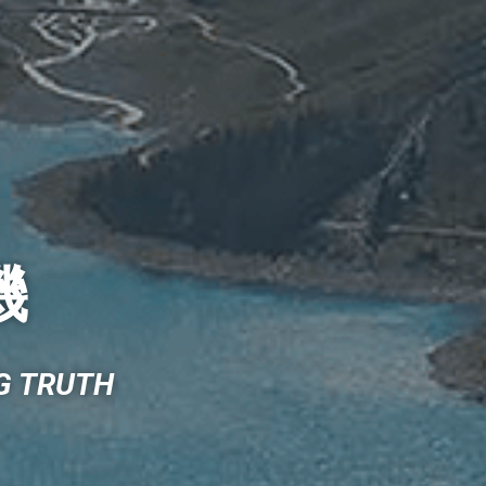
機
NG TRUTH