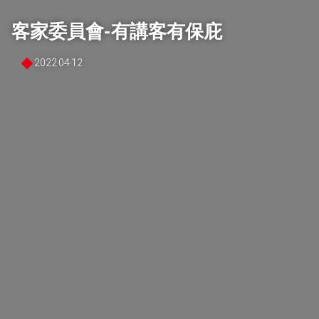
貝立德觀點
客家委員會-有講客有保庇
媒體關鍵趨勢
2022‧04‧12
顧客體驗趨勢
案例分享
聯絡我們
中
EN